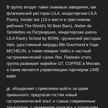
Наши проекты
Lila
ресторанный комплекс
Restaurant
Pastry
Arabic
Lila Pastry
school by BORK
кондитерская
арабский лаунж
ресторан LILA
кондитерская школа