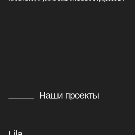
Insider
коктейльный бар
Atelier de Tartellettes
французская кондитерская на
Патриарших
Vani
грузинская винотека на
Орликовом переулке
Valiko
ремесленная пекарня