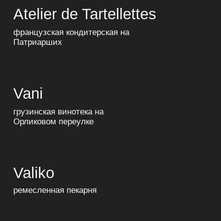
Secret Project
секретный проект от gt group
GT Consulting
делимся опытом открытия
успешных проектов
GT Design
общественные и частные
интерьеры от команды gt.
Доставка