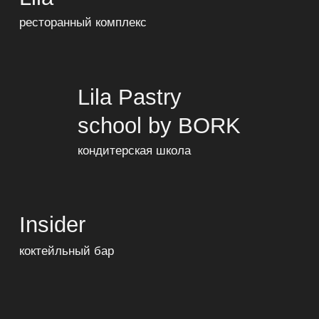
Lime cafe
кафе во флагманском магазине модного
бренда
GT Coffee
собственный кофейный бренд
GT Detailing
лаборатория автомобильного
тюнинга
Gabriadze cafe
кафе в Тбилиси при знаменитом
театре марионеток Резо
Габриадзе