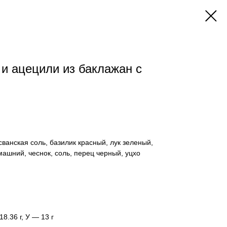
 и ацецили из баклажан с
ванская соль, базилик красный, лук зеленый,
ашний, чеснок, соль, перец черный, уцхо
18.36 г, У — 13 г