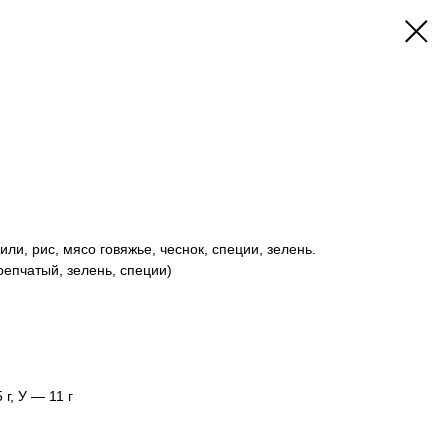
или, рис, мясо говяжье, чеснок, специи, зелень.
репчатый, зелень, специи)
 г, У — 11 г