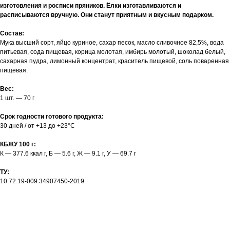
изготовления и росписи пряников. Ёлки изготавливаются и
расписываются вручную. Они станут приятным и вкусным подарком.
Состав:
Мука высший сорт, яйцо куриное, сахар песок, масло сливочное 82,5%, вода
питьевая, сода пищевая, корица молотая, имбирь молотый, шоколад белый,
сахарная пудра, лимонный концентрат, краситель пищевой, соль поваренная
пищевая.
Вес:
1 шт. — 70 г
Срок годности готового продукта:
30 дней / от +13 до +23°C
КБЖУ 100 г:
К — 377.6 ккал г, Б — 5.6 г, Ж — 9.1 г, У — 69.7 г
ТУ:
10.72.19-009.34907450-2019