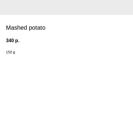
Mashed potato
340
р.
150 g