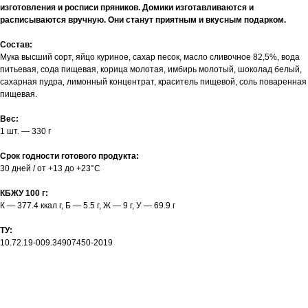
изготовления и росписи пряников. Домики изготавливаются и
расписываются вручную. Они станут приятным и вкусным подарком.
Состав:
Мука высший сорт, яйцо куриное, сахар песок, масло сливочное 82,5%, вода
питьевая, сода пищевая, корица молотая, имбирь молотый, шоколад белый,
сахарная пудра, лимонный концентрат, краситель пищевой, соль поваренная
пищевая.
Вес:
1 шт. — 330 г
Срок годности готового продукта:
30 дней / от +13 до +23°C
КБЖУ 100 г:
К — 377.4 ккал г, Б — 5.5 г, Ж — 9 г, У — 69.9 г
ТУ:
10.72.19-009.34907450-2019