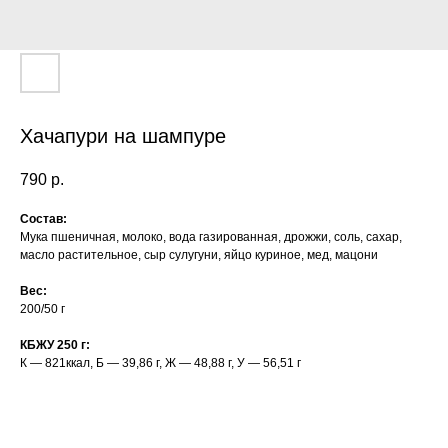
Хачапури на шампуре
790
р.
Состав:
Мука пшеничная, молоко, вода газированная, дрожжи, соль, сахар,
масло растительное, сыр сулугуни, яйцо куриное, мед, мацони
Вес:
200/50 г
КБЖУ 250 г:
К — 821ккал, Б — 39,86 г, Ж — 48,88 г, У — 56,51 г