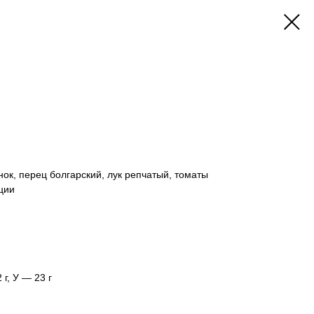
нок, перец болгарский, лук репчатый, томаты
ции
 г, У — 23 г