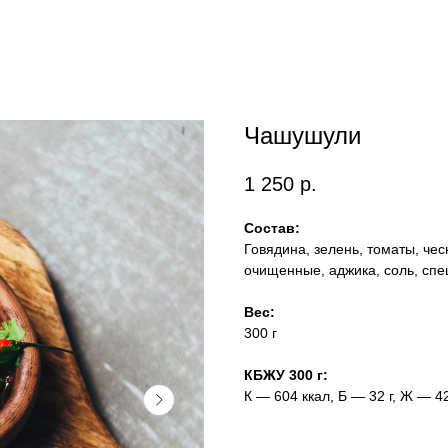
Чашушули
1 250
р.
Состав:
Говядина, зелень, томаты, чес
очищенные, аджика, соль, спе
Вес:
300 г
КБЖУ 300 г:
К — 604 ккал, Б — 32 г, Ж — 42