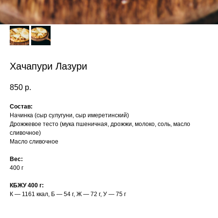
Хачапури Лазури
850
р.
Состав:
Начинка (сыр сулугуни, сыр имеретинский)
Дрожжевое тесто (мука пшеничная, дрожжи, молоко, соль, масло
сливочное)
Масло сливочное
Вес:
400 г
КБЖУ 400 г:
К — 1161 ккал, Б — 54 г, Ж — 72 г, У — 75 г