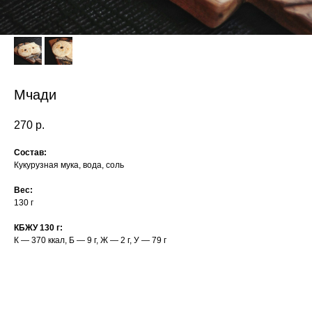
Мчади
270
р.
Состав:
Кукурузная мука, вода, соль
Вес:
130 г
КБЖУ 130 г:
К — 370 ккал, Б — 9 г, Ж — 2 г, У — 79 г