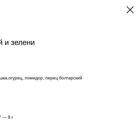
й и зелени
ушка,огурец, помидор, перец болгарский
У — 9 г