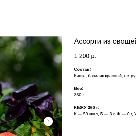
Ассорти из овоще
1 200
р.
Состав:
Кинза, базилик красный, петр
Вес:
360 г
КБЖУ 360 г:
К — 50 ккал, Б — 3 г, Ж — 0 г, 