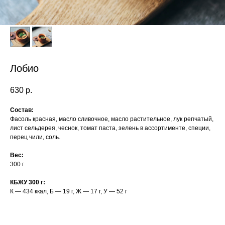
Лобио
630
р.
Состав:
Фасоль красная, масло сливочное, масло растительное, лук репчатый,
лист сельдерея, чеснок, томат паста, зелень в ассортименте, специи,
перец чили, соль.
Вес:
300 г
КБЖУ 300 г:
К — 434 ккал, Б — 19 г, Ж — 17 г, У — 52 г