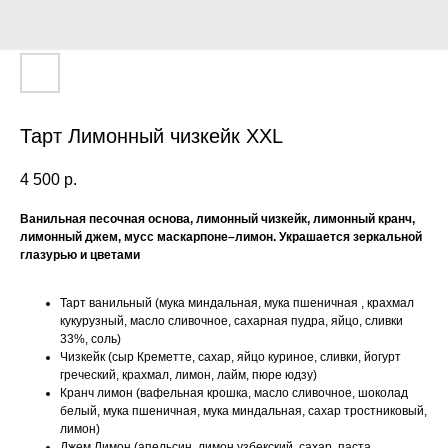
Тарт Лимонный чизкейк XXL
4 500
р.
Ванильная песочная основа, лимонный чизкейк, лимонный кранч,
лимонный джем, мусс маскарпоне–лимон. Украшается зеркальной
глазурью и цветами
Тарт ванильный (мука миндальная, мука пшеничная , крахмал
кукурузный, масло сливочное, сахарная пудра, яйцо, сливки
33%, соль)
Чизкейк (сыр Креметте, сахар, яйцо куриное, сливки, йогурт
греческий, крахмал, лимон, лайм, пюре юдзу)
Кранч лимон (вафельная крошка, масло сливочное, шоколад
белый, мука пшеничная, мука миндальная, сахар тростниковый,
лимон)
Джем Лимон (апельсин, лимон узбекский, сахар, паста