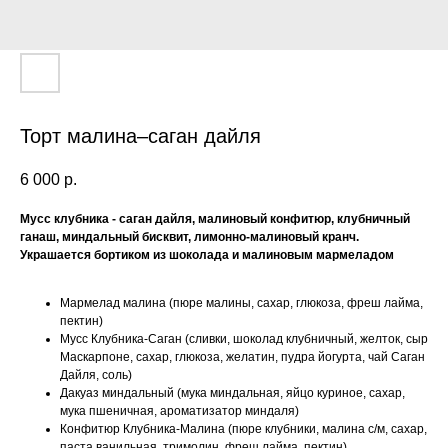
Торт малина–саган дайля
6 000
р.
Мусс клубника - саган дайля, малиновый конфитюр, клубничный
ганаш, миндальный бисквит, лимонно-малиновый кранч.
Украшается бортиком из шоколада и малиновым мармеладом
Мармелад малина (пюре малины, сахар, глюкоза, фреш лайма,
пектин)
Мусс Клубника-Саган (сливки, шоколад клубничный, желток, сыр
Маскарпоне, сахар, глюкоза, желатин, пудра йогурта, чай Саган
Дайля, соль)
Дакуаз миндальный (мука миндальная, яйцо куриное, сахар,
мука пшеничная, ароматизатор миндаля)
Конфитюр Клубника-Малина (пюре клубники, малина с/м, сахар,
паста ванильная, тримолин, фреш лайма, пектин)