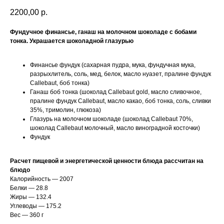
2200,00
р.
Фундучное финансье, ганаш на молочном шоколаде с бобами
тонка. Украшается шоколадной глазурью
Финансье фундук (сахарная пудра, мука, фундучная мука,
разрыхлитель, соль, мед, белок, масло нуазет, пралине фундук
Callebaut, боб тонка)
Ганаш боб тонка (шоколад Callebaut gold, масло сливочное,
пралине фундук Callebaut, масло какао, боб тонка, соль, сливки
35%, тримолин, глюкоза)
Глазурь на молочном шоколаде (шоколад Callebaut 70%,
шоколад Callebaut молочный, масло виноградной косточки)
Фундук
Расчет пищевой и энергетической ценности блюда рассчитан на
блюдо
Калорийность — 2007
Белки — 28.8
Жиры — 132.4
Углеводы — 175.2
Вес — 360 г