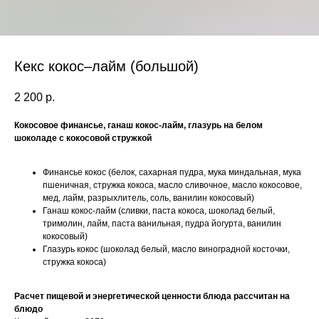
Кекс кокос–лайм (большой)
2 200
р.
Кокосовое финансье, ганаш кокос-лайм, глазурь на белом
шоколаде с кокосовой стружкой
Финансье кокос (белок, сахарная пудра, мука миндальная, мука
пшеничная, стружка кокоса, масло сливочное, масло кокосовое,
мед, лайм, разрыхлитель, соль, ванилин кокосовый)
Ганаш кокос-лайм (сливки, паста кокоса, шоколад белый,
тримолин, лайм, паста ванильная, пудра йогурта, ванилин
кокосовый)
Глазурь кокос (шоколад белый, масло виноградной косточки,
стружка кокоса)
Расчет пищевой и энергетической ценности блюда рассчитан на
блюдо