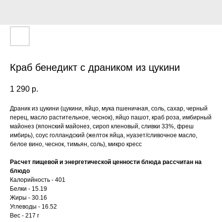
Краб бенедикт с драником из цукини
1 290
р.
Драник из цукини (цукини, яйцо, мука пшеничная, соль, сахар, черный
перец, масло растительное, чеснок), яйцо пашот, краб роза, имбирный
майонез (японский майонез, сироп кленовый, сливки 33%, фреш
имбирь), соус голландский (желток яйца, нуазет/сливочное масло,
белое вино, чеснок, тимьян, соль), микро кресс
Расчет пищевой и энергетической ценности блюда рассчитан на
блюдо
Калорийность - 401
Белки - 15.19
Жиры - 30.16
Углеводы - 16.52
Вес - 217 г