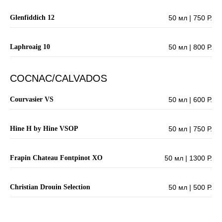
Glenfiddich 12
50 мл | 750 Р.
Laphroaig 10
50 мл | 800 Р.
COCNAC/CALVADOS
Courvasier VS
50 мл | 600 Р.
Hine H by Hine VSOP
50 мл | 750 Р.
Frapin Chateau Fontpinot XO
50 мл | 1300 Р.
Сhristian Drouin Selection
50 мл | 500 Р.