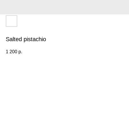
Salted pistachio
1 200
р.